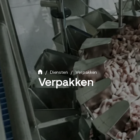
Onderdeel van de
+31(0)55-5265577
One Frio Group
Diensten
Nieuws
Vacatures
Inloggen
One
Contact
Frio
Diensten
Verpakken
Verpakken
Verpakken