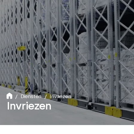
+31(0)55-
5265577
Diensten
Invriezen
Invriezen
Invriezen